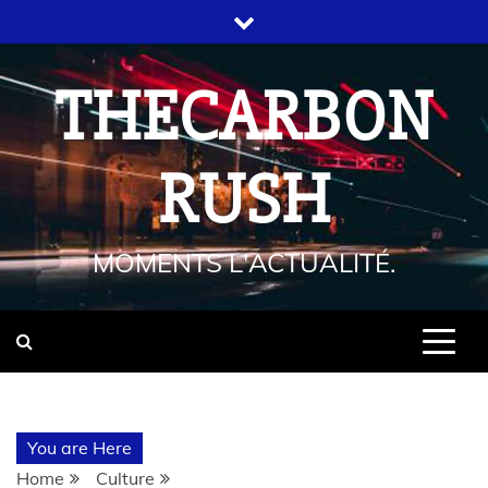
THECARBON
RUSH
MOMENTS L'ACTUALITÉ.
You are Here
Home
Culture