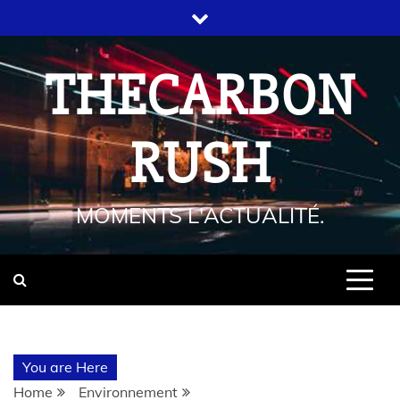
THECARBON
RUSH
MOMENTS L'ACTUALITÉ.
You are Here
Home
Environnement