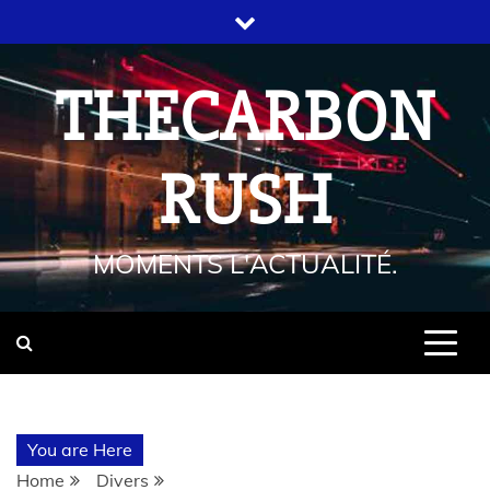
THECARBON
RUSH
MOMENTS L'ACTUALITÉ.
You are Here
Home
Divers