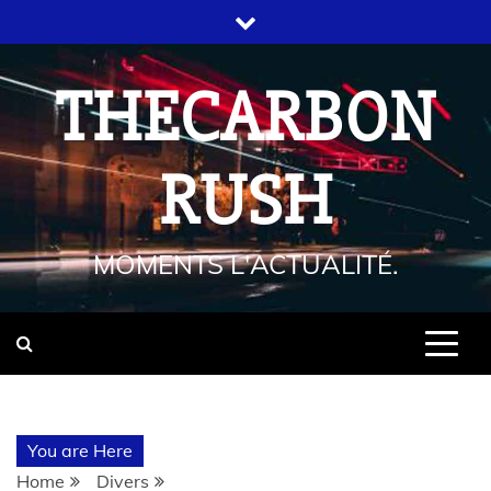
THECARBON
RUSH
MOMENTS L'ACTUALITÉ.
You are Here
Home
Divers